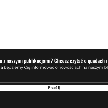
QUADY
Inne pojazdy
STRAŻ
Finan
o z naszymi publikacjami? Chcesz czytać o quadach i
a będziemy Cię informować o nowościach na naszym bl
Prześlij