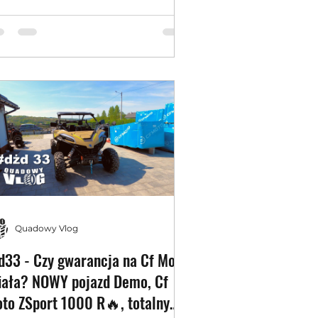
Quadowy Vlog
d33 - Czy gwarancja na Cf Moto
iała? NOWY pojazd Demo, Cf
to ZSport 1000 R🔥, totalny