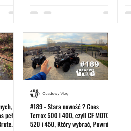
sz
Quadowy Vlog
nych,
#189 - Stara nowość ? Goes
as pełen
Terrox 500 i 400, czyli CF MOTO
Brute
520 i 450, Który wybrać, Powrót