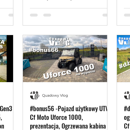
Dzikie Ryje
Q
Quadowy Vlog
 Gen3
#bonus56 -Pojazd użytkowy UTV,
#d
,
Cf Moto Uforce 1000,
og
on
prezentacja, Ogrzewana kabina i
Cf