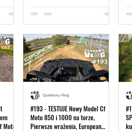
Uforce i Rzr (vlog)
Quadowy Vlog
t
#193 - TESTUJE Nowy Model Cf
#1
łem
Moto 850 i 1000 na torze,
SP
f Moto
Pierwsze wrażenia, European
ku