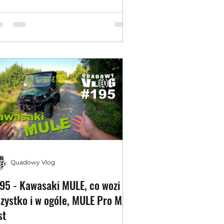
ada
Quadowy Vlog
95 - Kawasaki MULE, co wozi
zystko i w ogóle, MULE Pro MX
st