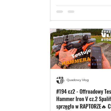
quada
Quadowy Vlog
#194 cz2 - Offroadowy Tes
Hammer Iron V cz.2 Spali
sprzęgło w RAPTORZE🔥 C