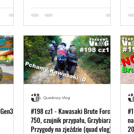
modyfikacje
75
Quadowy Vlog
 Gen3
#198 cz1 - Kawasaki Brute Force
#1
750, czujnik przypału, Grzybiarze,
na
Przygody na zjeździe (quad vlog)
20