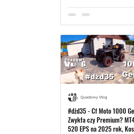
mundurowych (quad vlog)
Quadowy Vlog
#dżd35 - Cf Moto 1000 Ge
Zwykła czy Premium? MT
520 EPS na 2025 rok, Kos