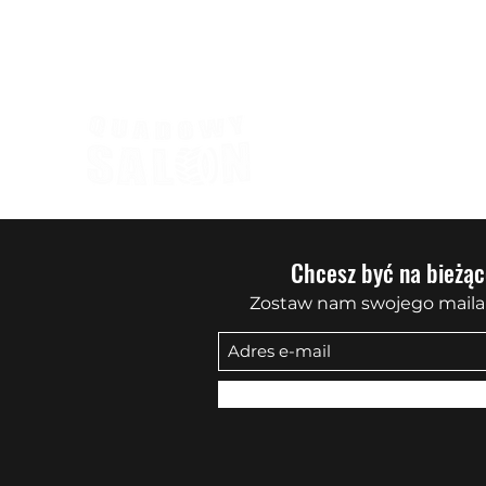
biuro@quadowysalon.pl
795 830 500
Chcesz być na bieżąc
Zostaw nam swojego maila 