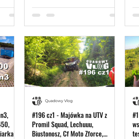
Qu
Quadowy Vlog
n3,
#196 cz1 - Majówka na UTV z
#1
450,
Promil Squad, Lechuuu,
ws
iarka do
Biustonosz, Cf Moto Zforce,
te