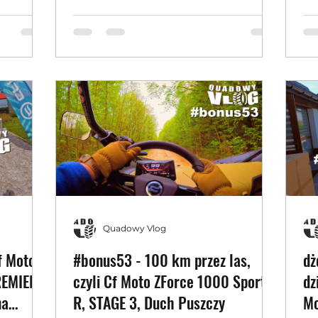
Launch DAY 2
Quadowy Vlog
f Moto
#bonus53 - 100 km przez las,
dż
REMIERA
czyli Cf Moto ZForce 1000 Sport
dz
na
R, STAGE 3, Duch Puszczy
Mo