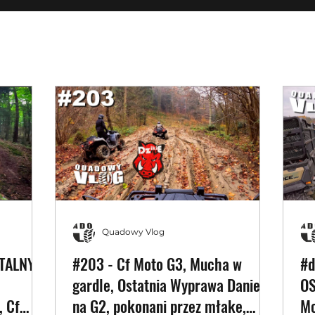
Quadowy Vlog
OTALNY
#203 - Cf Moto G3, Mucha w
#d
gardle, Ostatnia Wyprawa Daniela
OS
, Cf
na G2, pokonani przez młake,
Mo