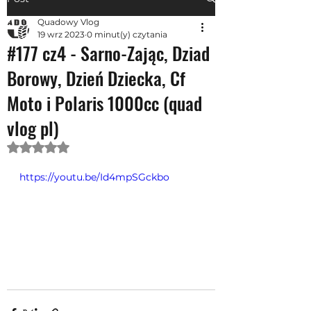
Quadowy Vlog
19 wrz 2023
0 minut(y) czytania
#177 cz4 - Sarno-Zając, Dziad
Borowy, Dzień Dziecka, Cf
Moto i Polaris 1000cc (quad
vlog pl)
Oceniono na NaN z 5 gwiazdek.
https://youtu.be/Id4mpSGckbo