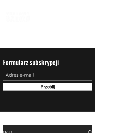
biuro@quadowysalon.pl
795 830 500
Formularz subskrypcji
Prześlij
Post