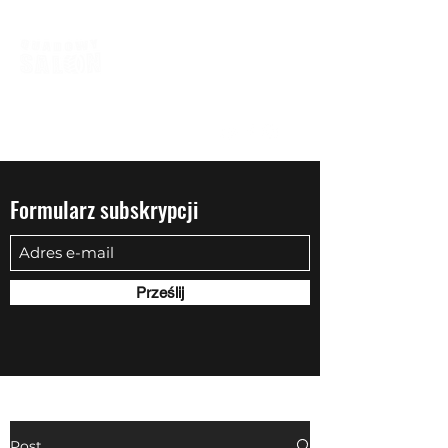
biuro@quadowysalon.pl
795 830 500
Formularz subskrypcji
Prześlij
Post