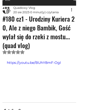
Quadowy Vlog
20 sie 2023
0 minut(y) czytania
#180 cz1 - Urodziny Kuriera 2
0, Ale z niego Bambik, Gość
wylał się do rzeki z mostu...
(quad vlog)
Oceniono na NaN z 5 gwiazdek.
https://youtu.be/BUhY8mF-OgI