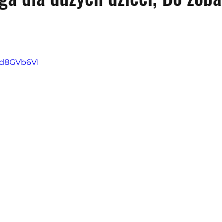
z 5 gwiazdek.
DTd8GVb6VI