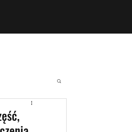
zęść,
aczenia