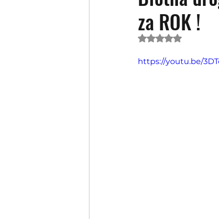
za ROK !
Oceniono na NaN 
https://youtu.be/3