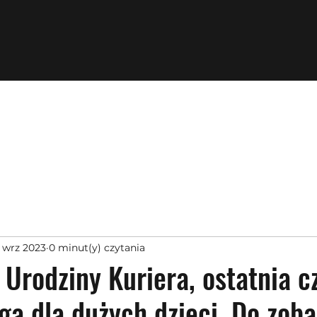
3 wrz 2023
0 minut(y) czytania
 Urodziny Kuriera, ostatnia c
ga dla dużych dzieci, Do zob