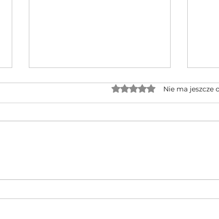
Oceniono na 0 z 5 gwiaz
Nie ma jeszcze 
Jednocylindrowe quady GOES po
🔥 No
rebrandingu – czy warto na nie
CFMOT
czekać?