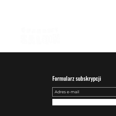
biuro@quadowysalon.pl
795 830 500
Formularz subskrypcji