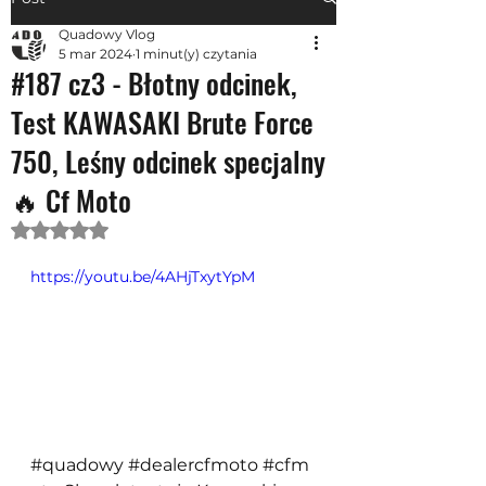
Quadowy Vlog
5 mar 2024
1 minut(y) czytania
#187 cz3 - Błotny odcinek,
Test KAWASAKI Brute Force
750, Leśny odcinek specjalny
🔥 Cf Moto
Oceniono na NaN z 5 gwiazdek.
https://youtu.be/4AHjTxytYpM
#quadowy
#dealercfmoto
#cfm