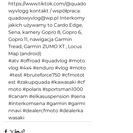
https://www.tiktok.com/@quado
wyvlogg
 kontakt / współpraca: 
quadowyvlog@wp.pl
 Interkomy 
jakich używamy to Cardo Edge, 
Sena, kamery Gopro 8, Gopro 6, 
Gopro 11, nawigacja Garmin 
Tread, Garmin ZUMO XT , Locus 
Map (android) 
#atv
#offroad
#quadvlog
#moto
vlog
#4x4
#enduro
#vlog
#moto
#test
#bruteforce750
#cfmotot
est
#zakupquada
#kawasaki
#cf
moto
#polaris
#sportsman1000
#canam
#elkasuspension
#sena
#interkomsena
#garmin
#garmi
nnavi
#dealercfmoto
#dealerka
wasaki