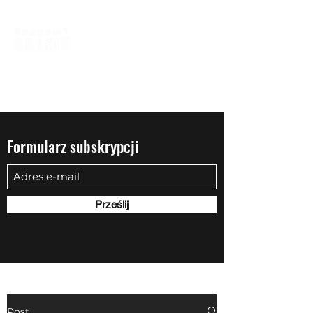
biuro@quadowysalon.pl
795 830 500
Formularz subskrypcji
Prześlij
Post