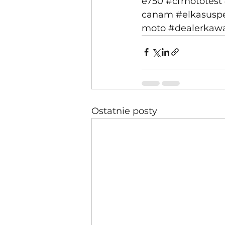
e750
#cfmototest
canam
#elkasusp
moto
#dealerkaw
Ostatnie posty