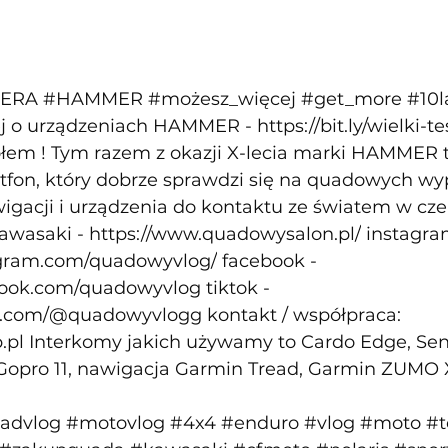
MERA
#HAMMER
#możesz_więcej
#get_more
#10
ej o urządzeniach HAMMER - 
https://bit.ly/wielki
ołem ! Tym razem z okazji X-lecia marki HAMMER t
fon, który dobrze sprawdzi się na quadowych wy
igacji i urządzenia do kontaktu ze światem w czel
awasaki - 
https://www.quadowysalon.pl/
 instagra
agram.com/quadowyvlog/
 facebook - 
book.com/quadowyvlog
 tiktok - 
ok.com/@quadowyvlogg
 kontakt / współpraca: 
.pl
 Interkomy jakich używamy to Cardo Edge, Sen
 Gopro 11, nawigacja Garmin Tread, Garmin ZUMO X
advlog
#motovlog
#4x4
#enduro
#vlog
#moto
#t