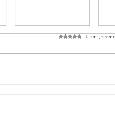
Oceniono na 0 z 5 gwiaz
Nie ma jeszcze 
Jednocylindrowe quady GOES po
🔥 No
rebrandingu – czy warto na nie
CFMOT
czekać?