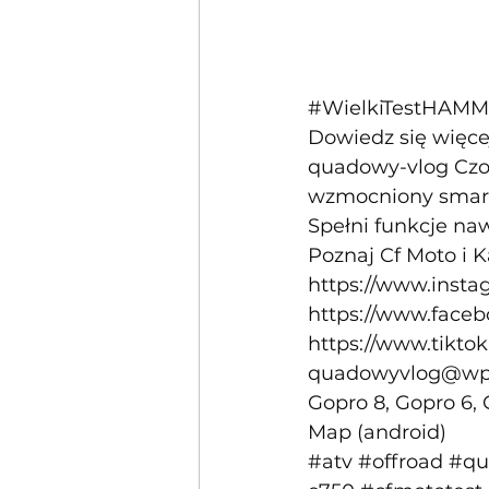
#WielkiTestHAM
Dowiedz się więc
quadowy-vlog
 Cz
wzmocniony smart
Spełni funkcje naw
Poznaj Cf Moto i K
https://www.inst
https://www.face
https://www.tikt
quadowyvlog@wp
Gopro 8, Gopro 6,
Map (android) 
#atv
#offroad
#qu