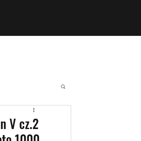
n V cz.2
oto 1000