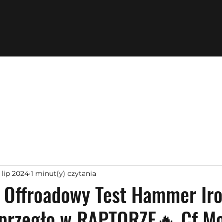
 lip 2024
1 minut(y) czytania
 Offroadowy Test Hammer Iro
sprzęgło w RAPTORZE🔥 Cf M