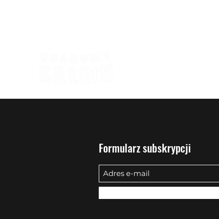
biuro@quadowysalon.pl
795 830 500
Formularz subskrypcji