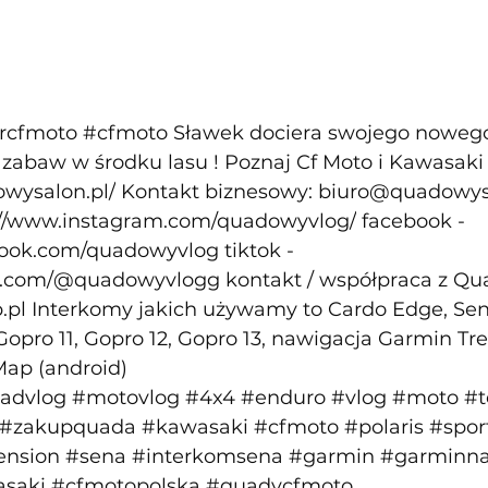
rcfmoto
#cfmoto
 Sławek dociera swojego nowego
zabaw w środku lasu ! Poznaj Cf Moto i Kawasaki 
wysalon.pl/
 Kontakt biznesowy: 
biuro@quadowys
://www.instagram.com/quadowyvlog/
 facebook - 
book.com/quadowyvlog
 tiktok - 
ok.com/@quadowyvlogg
 kontakt / współpraca z Qu
.pl
 Interkomy jakich używamy to Cardo Edge, Sen
Gopro 11, Gopro 12, Gopro 13, nawigacja Garmin Tr
ap (android) 
advlog
#motovlog
#4x4
#enduro
#vlog
#moto
#t
#zakupquada
#kawasaki
#cfmoto
#polaris
#spo
ension
#sena
#interkomsena
#garmin
#garminna
asaki
#cfmotopolska
#quadycfmoto