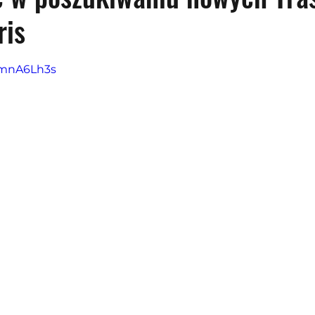
ris
z 5 gwiazdek.
ztmnA6Lh3s