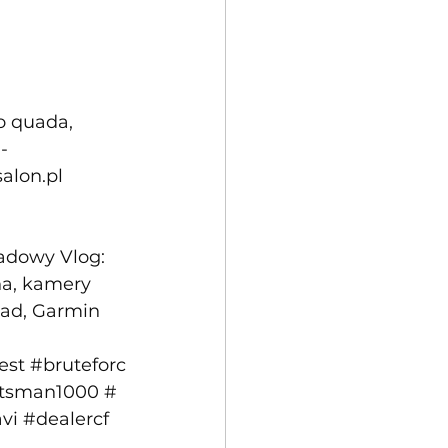
 quada, 
- 
alon.pl
adowy Vlog: 
a, kamery 
ead, Garmin 
est
#bruteforc
rtsman1000
#
vi
#dealercf