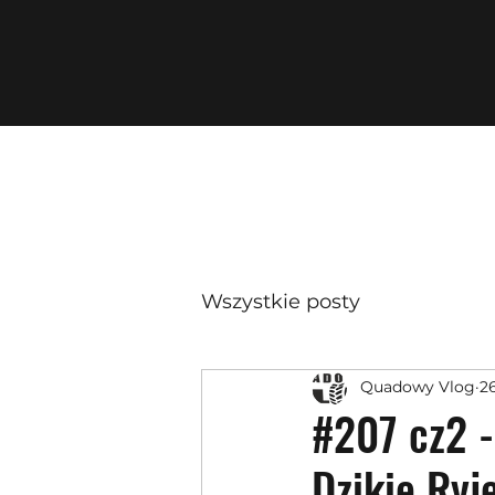
Wszystkie posty
Quadowy Vlog
2
#207 cz2 -
Dzikie Ryj