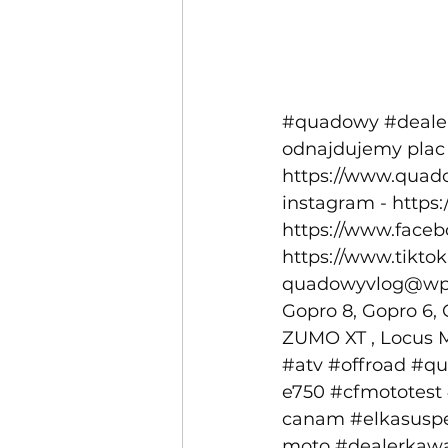
#quadowy
#deale
odnajdujemy plac 
https://www.quado
instagram - 
https
https://www.face
https://www.tikt
quadowyvlog@wp
Gopro 8, Gopro 6, 
ZUMO XT , Locus M
#atv
#offroad
#qu
e750
#cfmototest
canam
#elkasusp
moto
#dealerkaw