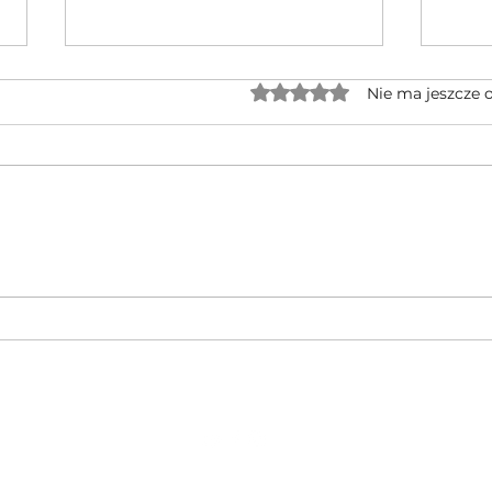
Oceniono na 0 z 5 gwiaz
Nie ma jeszcze 
Jednocylindrowe quady GOES po
🔥 No
rebrandingu – czy warto na nie
CFMOT
czekać?