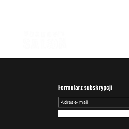
biuro@quadowysalon.pl
795 830 500
Formularz subskrypcji