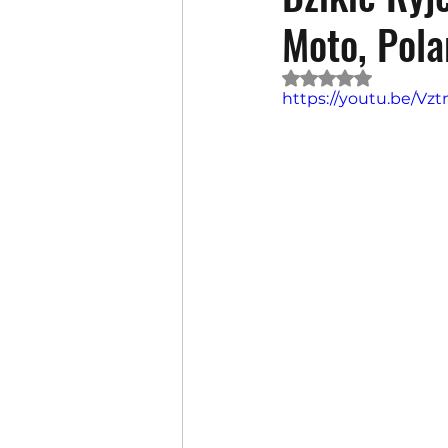
Moto, Pola
Oceniono na NaN 
https://youtu.be/V