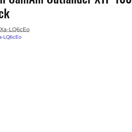
ck
z 5 gwiazdek.
s8Xa-LQ6cEo
Xa-LQ6cEo