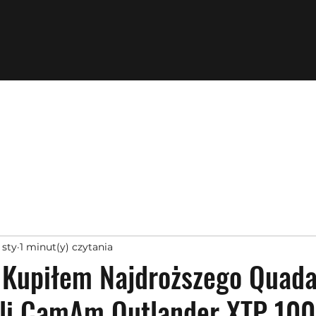
 sty
1 minut(y) czytania
 Kupiłem Najdroższego Quada
yli CamAm Outlander XTP 10