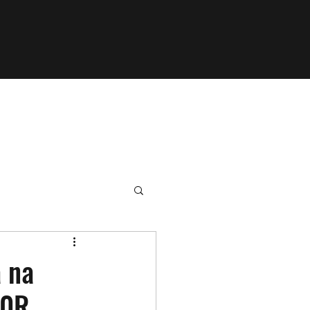
 na
00R