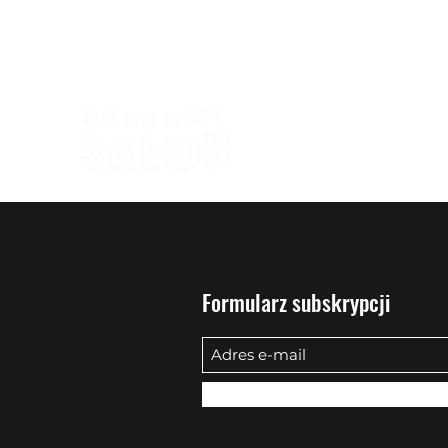
biuro@quadowysalon.pl
795 830 500
Formularz subskrypcji