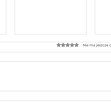
Oceniono na 0 z 5 gwiaz
Nie ma jeszcze 
Jednocylindrowe quady GOES po
🔥 No
rebrandingu – czy warto na nie
CFMOT
czekać?