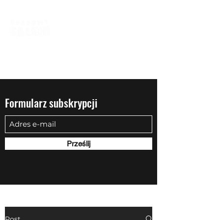
biuro@quadowysalon.pl
795 830 500
Formularz subskrypcji
Prześlij
Post