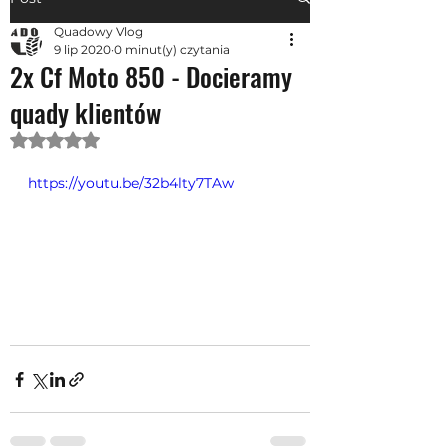
Quadowy Vlog
9 lip 2020
0 minut(y) czytania
2x Cf Moto 850 - Docieramy
quady klientów
Oceniono na NaN z 5 gwiazdek.
https://youtu.be/32b4lty7TAw