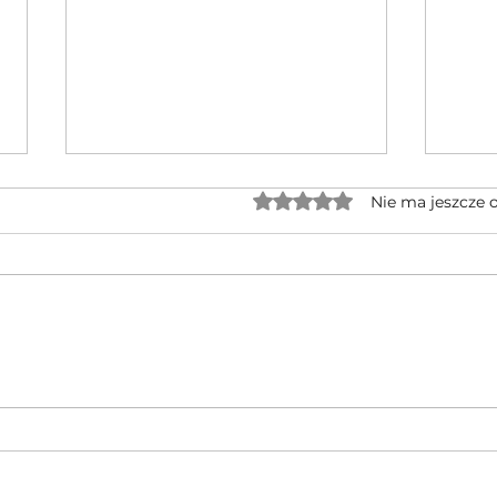
Oceniono na 0 z 5 gwiaz
Nie ma jeszcze 
Jednocylindrowe quady GOES po
🔥 No
rebrandingu – czy warto na nie
CFMOT
czekać?