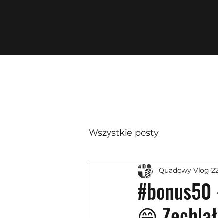
Wszystkie posty
Quadowy Vlog
2
#bonus50 -
😁 Zechlał