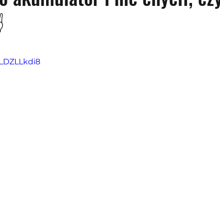
✌
z 5 gwiazdek.
XLDZLLkdi8