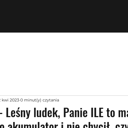
2 kwi 2023
0 minut(y) czytania
 Leśny ludek, Panie ILE to m
o akumulator i nie chycił, czy