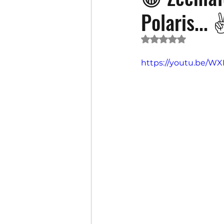
Polaris... 
Oceniono na NaN 
https://youtu.be/W