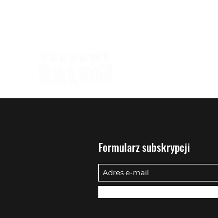
biuro@quadowysalon.pl
795 830 500
Formularz subskrypcji