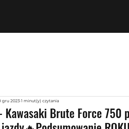
0 gru 2023
1 minut(y) czytania
- Kawasaki Brute Force 750 
z jazdy🔥Podsumowanie ROKU