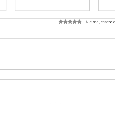
Oceniono na 0 z 5 gwiaz
Nie ma jeszcze 
Jednocylindrowe quady GOES po
🔥 No
rebrandingu – czy warto na nie
CFMOT
czekać?