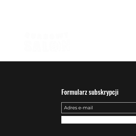
biuro@quadowysalon.pl
795 830 500
Formularz subskrypcji