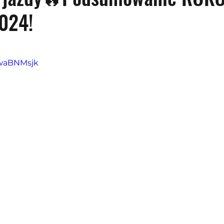
024!
z 5 gwiazdek.
9waBNMsjk