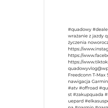
#quadowy
#deale
wrażanie z jazdy
życzenia noworocz
https://www.inst
https://www.face
https://www.tikt
quadowyvlog@wp
Freedconn T-Max S
nawigacja Garmin 
#atv
#offroad
#qu
st
#zakupquada
#
uepard
#elkasusp
na
#garmin
#garm