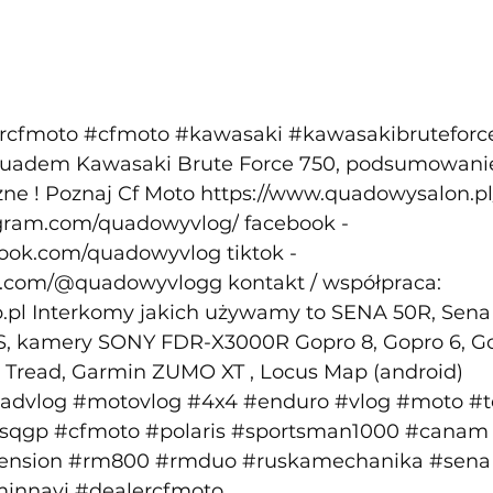
rcfmoto
#cfmoto
#kawasaki
#kawasakibruteforc
 quadem Kawasaki Brute Force 750, podsumowanie
ne ! Poznaj Cf Moto 
https://www.quadowysalon.pl
agram.com/quadowyvlog/
 facebook - 
book.com/quadowyvlog
 tiktok - 
ok.com/@quadowyvlogg
 kontakt / współpraca: 
.pl
 Interkomy jakich używamy to SENA 50R, Sena
, kamery SONY FDR-X3000R Gopro 8, Gopro 6, Gop
Tread, Garmin ZUMO XT , Locus Map (android) 
advlog
#motovlog
#4x4
#enduro
#vlog
#moto
#t
sqgp
#cfmoto
#polaris
#sportsman1000
#canam
ension
#rm800
#rmduo
#ruskamechanika
#sena
innavi
#dealercfmoto