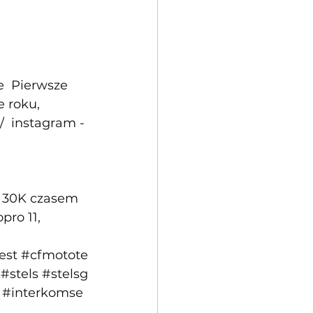
e
  Pierwsze 
 roku, 
/
  instagram - 
 30K czasem 
ro 11, 
est
#cfmotote
#stels
#stelsg
#interkomse