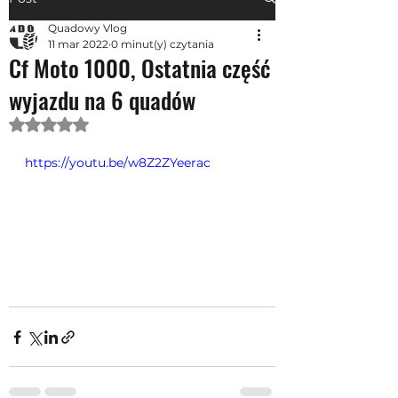
Quadowy Vlog
11 mar 2022
0 minut(y) czytania
Cf Moto 1000, Ostatnia część
wyjazdu na 6 quadów
Oceniono na NaN z 5 gwiazdek.
https://youtu.be/w8Z2ZYeerac