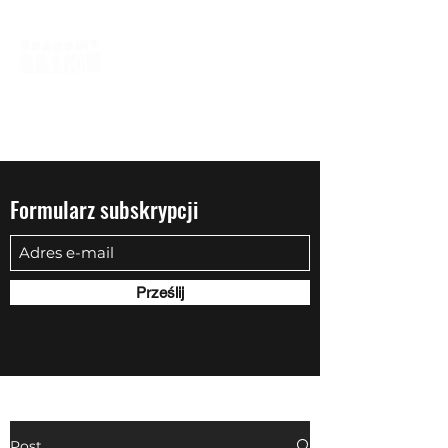
biuro@quadowysalon.pl
795 830 500
Formularz subskrypcji
Prześlij
Post