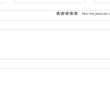
Oceniono na 0 z 5 gwiaz
Nie ma jeszcze 
Jednocylindrowe quady GOES po
🔥 No
rebrandingu – czy warto na nie
CFMOT
czekać?
lkie prawa zastrzeżone. Projekt i wykonanie:
Sound & Visual Cr