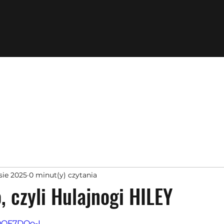
sie 2025
0 minut(y) czytania
, czyli Hulajnogi HILEY
z 5 gwiazdek.
KOOF7DOo-I