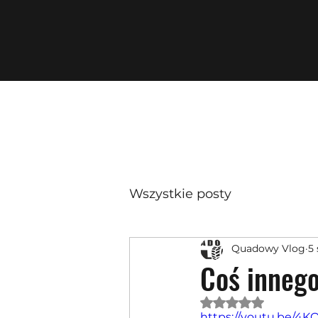
Wszystkie posty
Quadowy Vlog
5 
Coś innego
Oceniono na NaN 
https://youtu.be/4