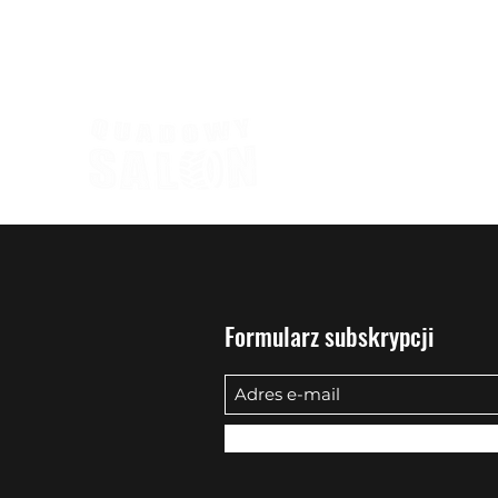
biuro@quadowysalon.pl
795 830 500
Formularz subskrypcji