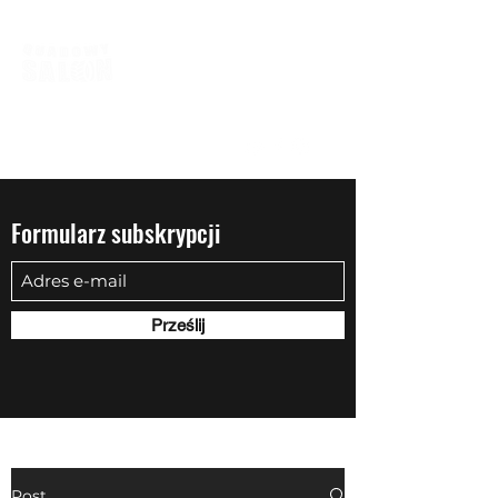
biuro@quadowysalon.pl
795 830 500
Formularz subskrypcji
Prześlij
Post