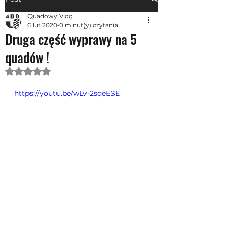
Quadowy Vlog
6 lut 2020
0 minut(y) czytania
Druga część wyprawy na 5
quadów !
Oceniono na NaN z 5 gwiazdek.
https://youtu.be/wLv-2sqeESE