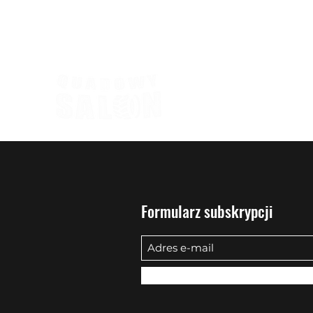
biuro@quadowysalon.pl
795 830 500
Formularz subskrypcji