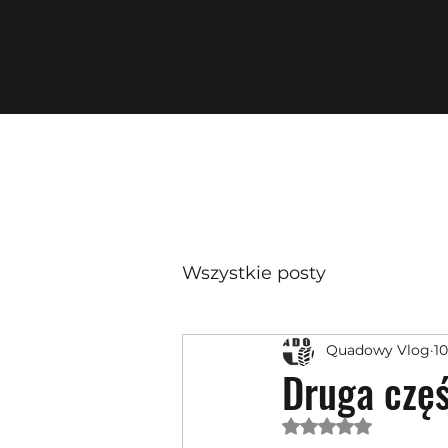
Wszystkie posty
Quadowy Vlog
10
Druga częś
Oceniono na NaN 