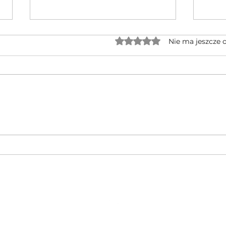
Oceniono na 0 z 5 gwiaz
Nie ma jeszcze 
Jednocylindrowe quady GOES po
🔥 No
rebrandingu – czy warto na nie
CFMOT
czekać?