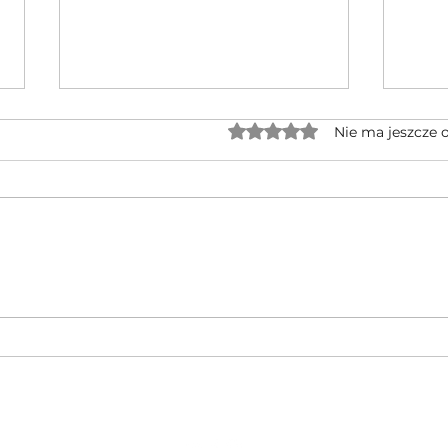
Oceniono na 0 z 5 gwiaz
Nie ma jeszcze 
Jednocylindrowe quady GOES po
🔥 No
rebrandingu – czy warto na nie
CFMOT
czekać?