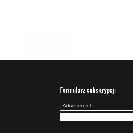
biuro@quadowysalon.pl
795 830 500
Formularz subskrypcji