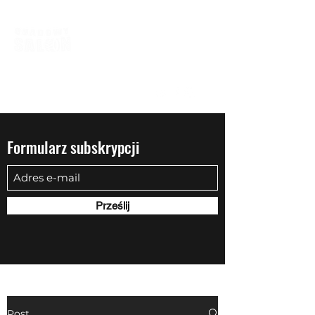
biuro@quadowysalon.pl
795 830 500
Formularz subskrypcji
Prześlij
Post