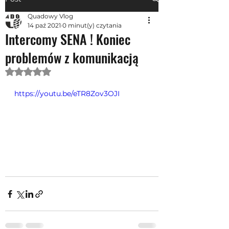
Quadowy Vlog
14 paź 2021
0 minut(y) czytania
Intercomy SENA ! Koniec
problemów z komunikacją
Oceniono na NaN z 5 gwiazdek.
https://youtu.be/eTR8Zov3OJI