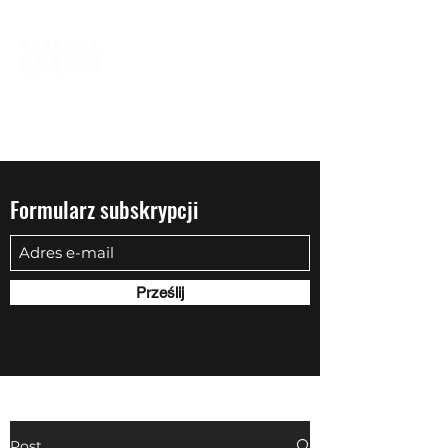
biuro@quadowysalon.pl
795 830 500
Formularz subskrypcji
Prześlij
Post