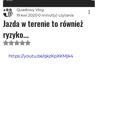
Quadowy Vlog
19 kwi 2020
0 minut(y) czytania
Jazda w terenie to również
ryzyko...
Oceniono na NaN z 5 gwiazdek.
https://youtu.be/qkzKpXKMjk4