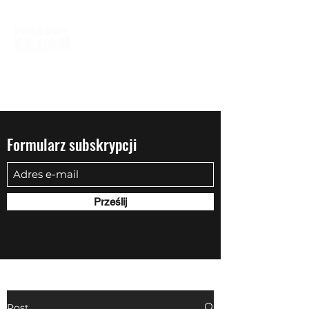
biuro@quadowysalon.pl
795 830 500
Formularz subskrypcji
Prześlij
Post