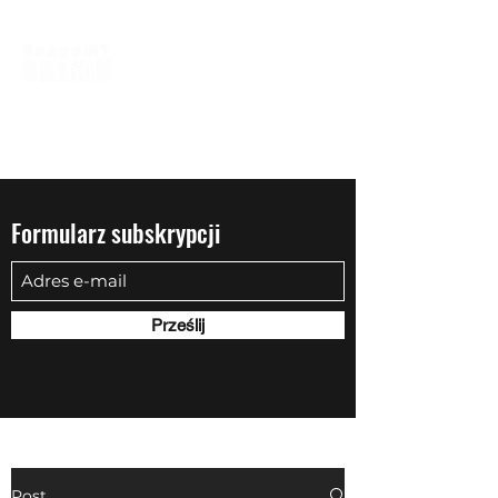
biuro@quadowysalon.pl
795 830 500
Formularz subskrypcji
Prześlij
Post