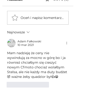
Jednocylindrowe quady
🔥 Nowa generacja 
Oceń i napisz komentarz...
GOES po rebrandingu – czy
CFMOTO CFORCE C4, 
warto na nie czekać?
C6
Najnowsze
Adam Fałkowski
10 mar 2021
Mam nadzieję że ceny nie 
wywindują za mocno w górę bo i ja 
również chciałbym się cieszyć 
nowym Cfmoto chociaż wolałbym 
Stelsa, ale nie każdy ma duży budżet 
🤣 ważne żeby quadzior był👍😀
Polub
Odpowiedz