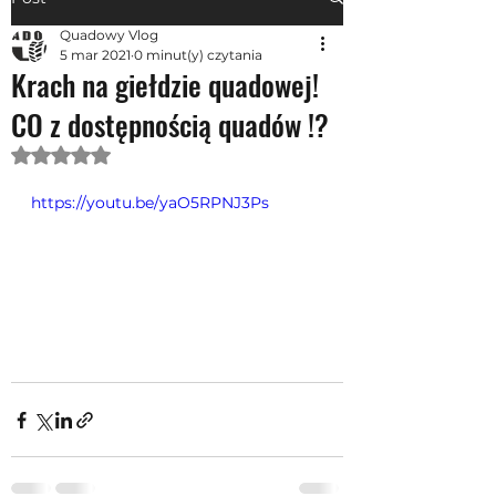
Quadowy Vlog
5 mar 2021
0 minut(y) czytania
Krach na giełdzie quadowej!
CO z dostępnością quadów !?
Oceniono na NaN z 5 gwiazdek.
https://youtu.be/yaO5RPNJ3Ps