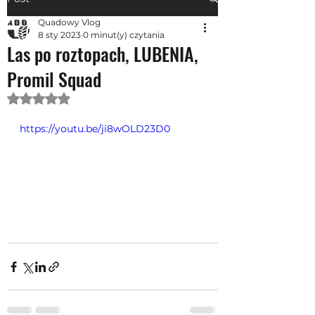
Quadowy Vlog
8 sty 2023
0 minut(y) czytania
Las po roztopach, LUBENIA,
Promil Squad
Oceniono na NaN z 5 gwiazdek.
https://youtu.be/ji8wOLD23D0