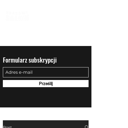
biuro@quadowysalon.pl
795 830 500
Formularz subskrypcji
Prześlij
Post