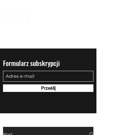
biuro@quadowysalon.pl
795 830 500
Formularz subskrypcji
Prześlij
Post