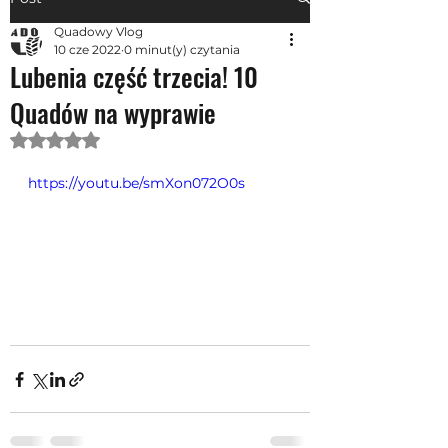
Quadowy Vlog
10 cze 2022
0 minut(y) czytania
Lubenia część trzecia! 10
Quadów na wyprawie
Oceniono na NaN z 5 gwiazdek.
https://youtu.be/smXon072O0s