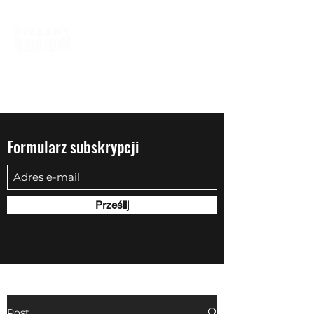
biuro@quadowysalon.pl
795 830 500
Formularz subskrypcji
Prześlij
Post