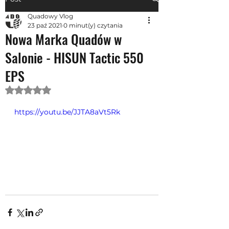
Quadowy Vlog
23 paź 2021
0 minut(y) czytania
Nowa Marka Quadów w
Salonie - HISUN Tactic 550
EPS
Oceniono na NaN z 5 gwiazdek.
https://youtu.be/JJTA8aVt5Rk