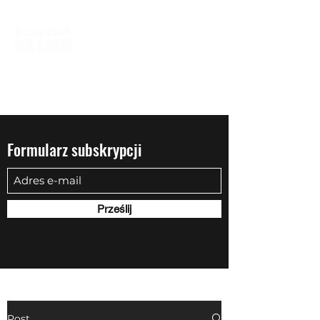
biuro@quadowysalon.pl
795 830 500
Formularz subskrypcji
Prześlij
Post