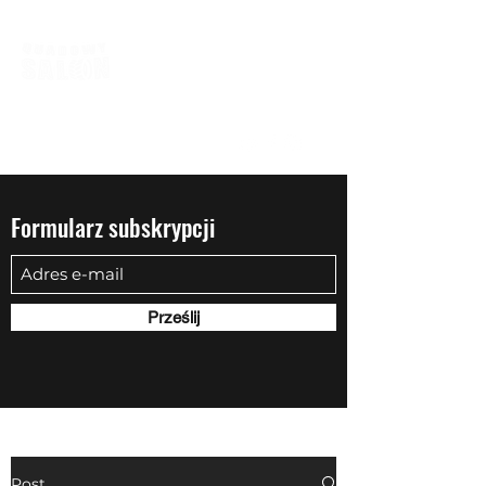
biuro@quadowysalon.pl
795 830 500
Formularz subskrypcji
Prześlij
Post