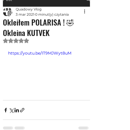
Quadowy Vlog
3 mar 2021
0 minut(y) czytania
Okleiłem POLARISA ! 🤣
Okleina KUTVEK
Oceniono na NaN z 5 gwiazdek.
https://youtu.be/IT9MJWyt8uM