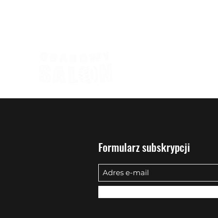
biuro@quadowysalon.pl
795 830 500
Formularz subskrypcji