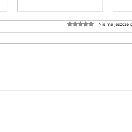
Oceniono na 0 z 5 gwiaz
Nie ma jeszcze 
Jednocylindrowe quady GOES po
🔥 No
rebrandingu – czy warto na nie
CFMOT
czekać?