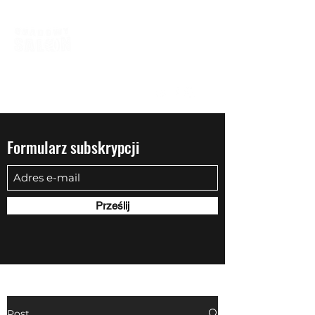
biuro@quadowysalon.pl
795 830 500
Formularz subskrypcji
Prześlij
Post