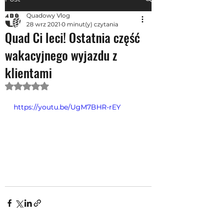
Quadowy Vlog
28 wrz 2021
0 minut(y) czytania
Quad Ci leci! Ostatnia część
wakacyjnego wyjazdu z
klientami
Oceniono na NaN z 5 gwiazdek.
https://youtu.be/UgM7BHR-rEY