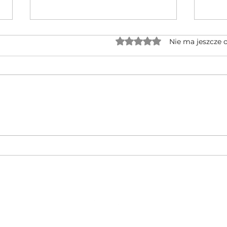
Oceniono na 0 z 5 gwiaz
Nie ma jeszcze 
Jednocylindrowe quady GOES po
🔥 No
rebrandingu – czy warto na nie
CFMOT
czekać?