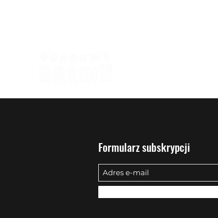
biuro@quadowysalon.pl
795 830 500
Formularz subskrypcji