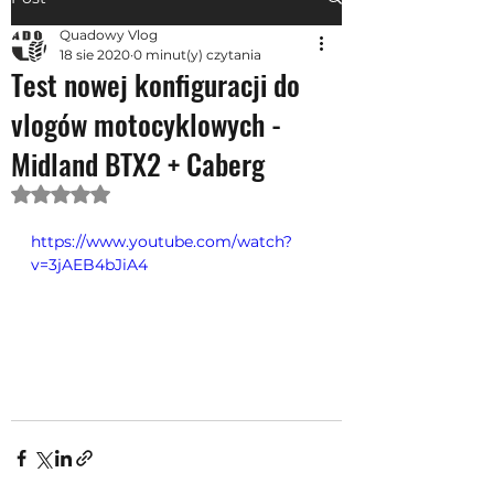
Quadowy Vlog
18 sie 2020
0 minut(y) czytania
Test nowej konfiguracji do
vlogów motocyklowych -
Midland BTX2 + Caberg
Oceniono na NaN z 5 gwiazdek.
https://www.youtube.com/watch?
v=3jAEB4bJiA4