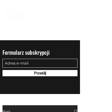
biuro@quadowysalon.pl
795 830 500
Formularz subskrypcji
Prześlij
Post