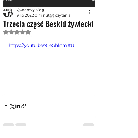
Quadowy Vlog
9 lip 2022
0 minut(y) czytania
Trzecia część Beskid żywiecki
Oceniono na NaN z 5 gwiazdek.
https://youtu.be/9_eGhktmJtU