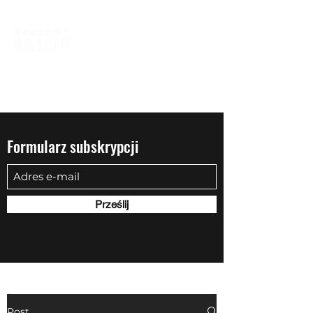
biuro@quadowysalon.pl
795 830 500
Formularz subskrypcji
Prześlij
Post