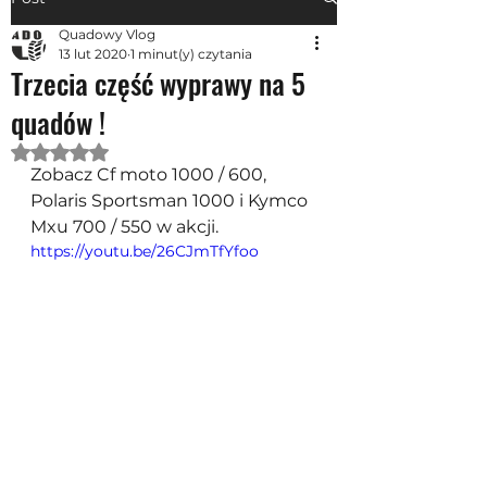
Quadowy Vlog
13 lut 2020
1 minut(y) czytania
Trzecia część wyprawy na 5
quadów !
Oceniono na NaN z 5 gwiazdek.
Zobacz Cf moto 1000 / 600, 
Polaris Sportsman 1000 i Kymco 
Mxu 700 / 550 w akcji.
https://youtu.be/26CJmTfYfoo