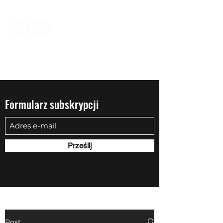
biuro@quadowysalon.pl
795 830 500
Formularz subskrypcji
Prześlij
Post