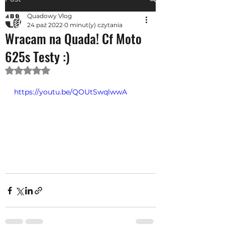
Quadowy Vlog
24 paź 2022
0 minut(y) czytania
Wracam na Quada! Cf Moto
625s Testy :)
Oceniono na NaN z 5 gwiazdek.
https://youtu.be/QOUtSwqlwwA