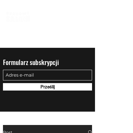
biuro@quadowysalon.pl
795 830 500
Formularz subskrypcji
Prześlij
Post