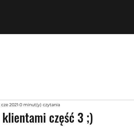
 cze 2021
0 minut(y) czytania
klientami część 3 ;)
z 5 gwiazdek.