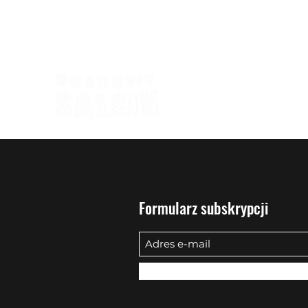
biuro@quadowysalon.pl
795 830 500
Formularz subskrypcji