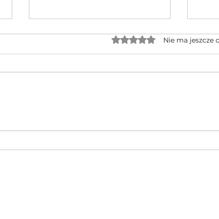
Oceniono na 0 z 5 gwiaz
Nie ma jeszcze 
Jednocylindrowe quady GOES po
🔥 No
rebrandingu – czy warto na nie
CFMOT
czekać?