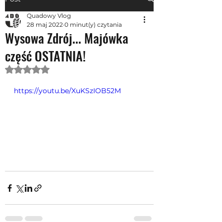
Quadowy Vlog
28 maj 2022
0 minut(y) czytania
Wysowa Zdrój... Majówka
część OSTATNIA!
Oceniono na NaN z 5 gwiazdek.
https://youtu.be/XuKSzIOB52M