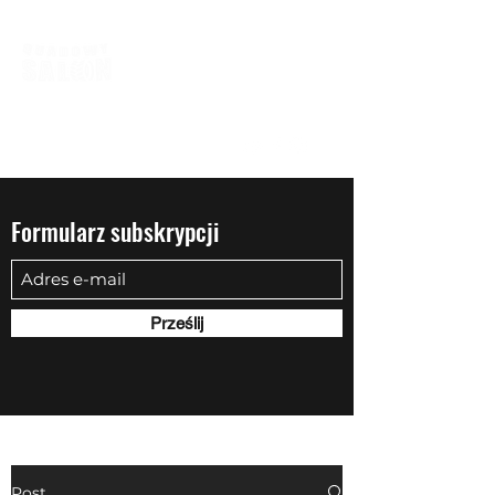
biuro@quadowysalon.pl
795 830 500
Formularz subskrypcji
Prześlij
Post