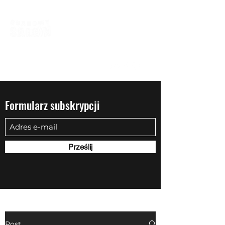
biuro@quadowysalon.pl
795 830 500
Formularz subskrypcji
Prześlij
Post