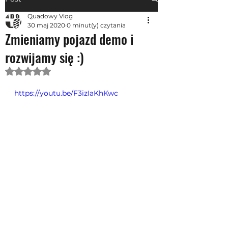
Quadowy Vlog
30 maj 2020
0 minut(y) czytania
Zmieniamy pojazd demo i
rozwijamy się :)
Oceniono na NaN z 5 gwiazdek.
https://youtu.be/F3izIaKhKwc