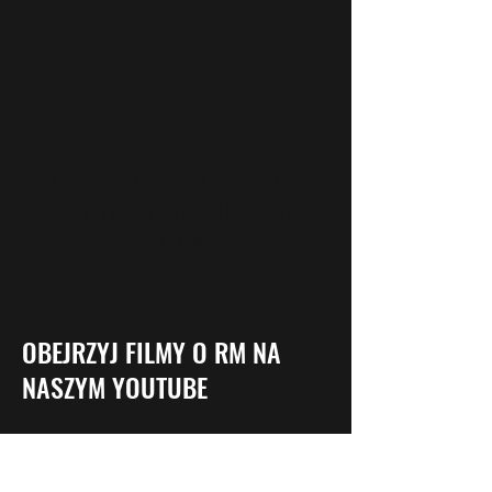
W tej chwili nie mamy
żadnych produktów
do wyświetlenia.
OBEJRZYJ FILMY O RM NA
NASZYM YOUTUBE