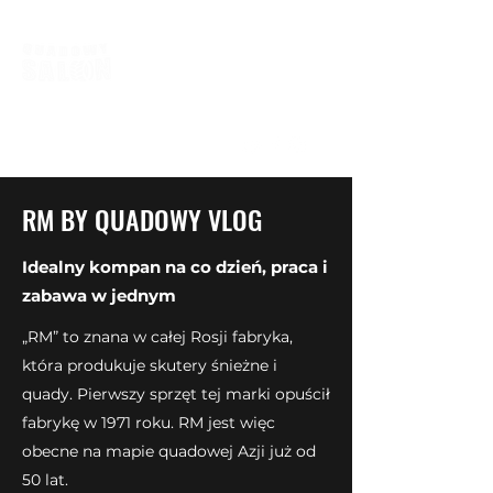
biuro@quadowysalon.pl
795 830 500
RM BY QUADOWY VLOG
Idealny kompan na co dzień, praca i
zabawa w jednym
„RM” to znana w całej Rosji fabryka,
która produkuje skutery śnieżne i
quady. Pierwszy sprzęt tej marki opuścił
fabrykę w 1971 roku. RM jest więc
obecne na mapie quadowej Azji już od
50 lat.