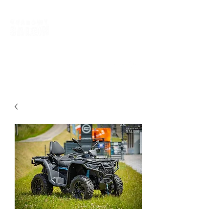
biuro@quadowysalon.pl
795 830 500