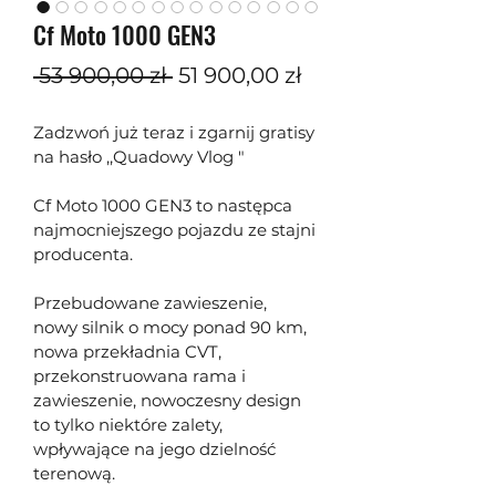
Cf Moto 1000 GEN3
Regularna
Cena
 53 900,00 zł 
51 900,00 zł
cena
Rabatowa
Zadzwoń już teraz i zgarnij gratisy 
na hasło ,,Quadowy Vlog "
Cf Moto 1000 GEN3 to następca 
najmocniejszego pojazdu ze stajni 
producenta.
Przebudowane zawieszenie, 
nowy silnik o mocy ponad 90 km, 
nowa przekładnia CVT, 
przekonstruowana rama i 
zawieszenie, nowoczesny design 
to tylko niektóre zalety, 
wpływające na jego dzielność 
terenową.