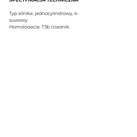
Typ silnika: jednocylindrowy, 4-
suwowy
Homologacja: T3b (ciągnik 
rolniczy lekki)
Pojemność cylindra (cc): 499 cc
Moc maksymalna: 39 KM
System chłodzenia: chłodzony 
cieczą
System zapłonowy: ECU
Rozruch: elektryczny
Skrzynia biegów / napęd: automat 
CVT / 2x4, 4x4
Zawieszenie przednie / tylne: 
niezależne / niezależne
Hamulce przód / tył: hydrauliczne 
tarczowe / hydrauliczne tarczowe
Opony przód: 25x8-12
Opony tył: 25x10-12
Wymiary (DxSxW): 2386 x 1125 x 