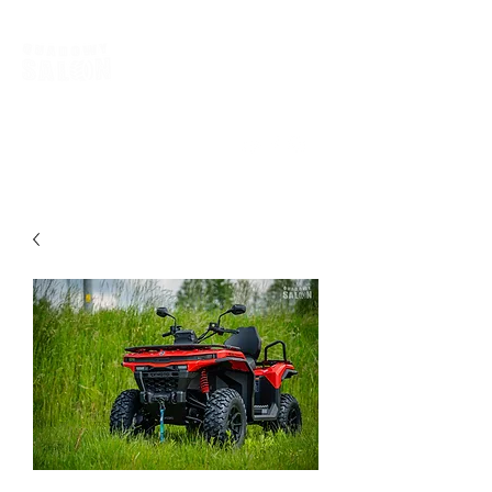
biuro@quadowysalon.pl
795 830 500