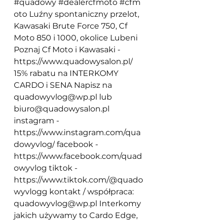
#quadowy
#dealercfmoto
#cfm
oto
 Luźny spontaniczny przelot, 
Kawasaki Brute Force 750, Cf 
Moto 850 i 1000, okolice Lubeni 
Poznaj Cf Moto i Kawasaki - 
https://www.quadowysalon.pl/
15% rabatu na INTERKOMY 
CARDO i SENA Napisz na 
quadowyvlog@wp.pl
 lub 
biuro@quadowysalon.pl
instagram - 
https://www.instagram.com/qua
dowyvlog/
 facebook - 
https://www.facebook.com/quad
owyvlog
 tiktok - 
https://www.tiktok.com/@quado
wyvlogg
 kontakt / współpraca: 
quadowyvlog@wp.pl
 Interkomy 
jakich używamy to Cardo Edge, 