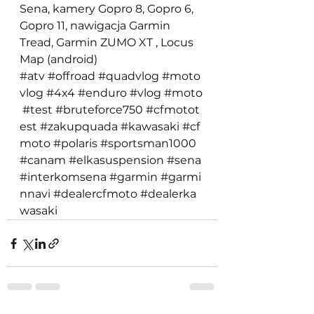
Sena, kamery Gopro 8, Gopro 6, 
Gopro 11, nawigacja Garmin 
Tread, Garmin ZUMO XT , Locus 
Map (android) 
#atv
#offroad
#quadvlog
#moto
vlog
#4x4
#enduro
#vlog
#moto
#test
#bruteforce750
#cfmotot
est
#zakupquada
#kawasaki
#cf
moto
#polaris
#sportsman1000
#canam
#elkasuspension
#sena
#interkomsena
#garmin
#garmi
nnavi
#dealercfmoto
#dealerka
wasaki