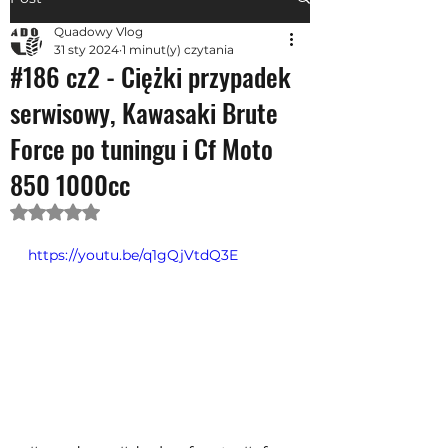
Quadowy Vlog
31 sty 2024
1 minut(y) czytania
#186 cz2 - Ciężki przypadek
serwisowy, Kawasaki Brute
Force po tuningu i Cf Moto
850 1000cc
Oceniono na NaN z 5 gwiazdek.
https://youtu.be/q1gQjVtdQ3E