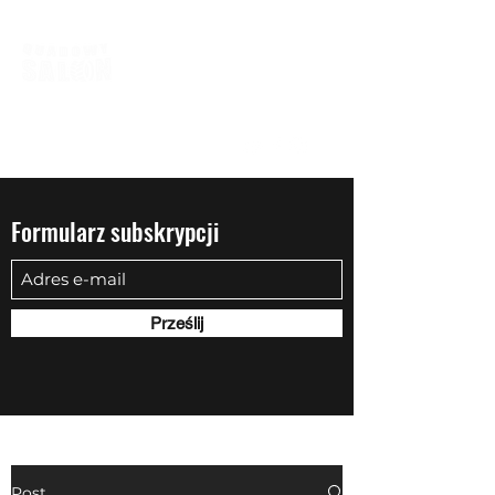
biuro@quadowysalon.pl
795 830 500
Formularz subskrypcji
Prześlij
Post