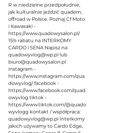
R w niedzielne przedpołudnie, 
jak kulturalnie jeździć quadem, 
offroad w Polsce. Poznaj Cf Moto 
i Kawasaki - 
https://www.quadowysalon.pl/
15% rabatu na INTERKOMY 
CARDO i SENA Napisz na 
quadowyvlog@wp.pl
 lub 
biuro@quadowysalon.pl
instagram - 
https://www.instagram.com/qua
dowyvlog/
 facebook - 
https://www.facebook.com/quad
owyvlog
 tiktok - 
https://www.tiktok.com/@quado
wyvlogg
 kontakt / współpraca: 
quadowyvlog@wp.pl
 Interkomy 
jakich używamy to Cardo Edge, 