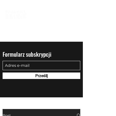
biuro@quadowysalon.pl
795 830 500
Formularz subskrypcji
Prześlij
Post