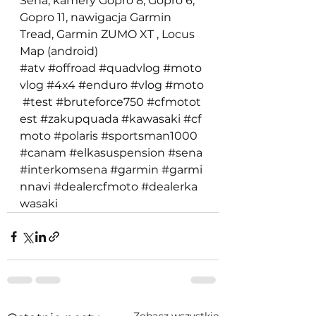
Sena, kamery Gopro 8, Gopro 6, 
Gopro 11, nawigacja Garmin 
Tread, Garmin ZUMO XT , Locus 
Map (android) 
#atv
#offroad
#quadvlog
#moto
vlog
#4x4
#enduro
#vlog
#moto
#test
#bruteforce750
#cfmotot
est
#zakupquada
#kawasaki
#cf
moto
#polaris
#sportsman1000
#canam
#elkasuspension
#sena
#interkomsena
#garmin
#garmi
nnavi
#dealercfmoto
#dealerka
wasaki