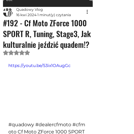
Quadowy Vlog
16 kwi 2024
1 minut(y) czytania
#192 - Cf Moto ZForce 1000
SPORT R, Tuning, Stage3, Jak
kulturalnie jeździć quadem!?
Oceniono na NaN z 5 gwiazdek.
https://youtu.be/53ix1OAugGc
#quadowy
#dealercfmoto
#cfm
oto
 Cf Moto ZForce 1000 SPORT 