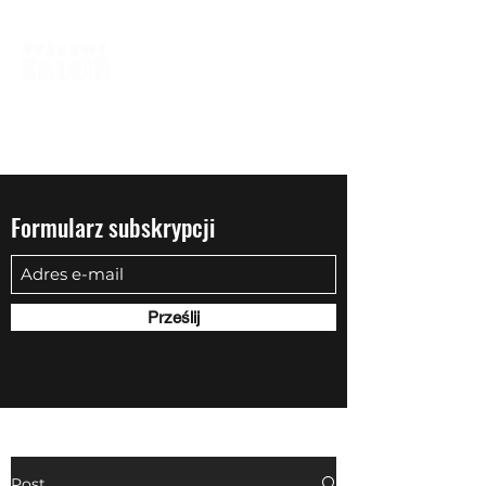
biuro@quadowysalon.pl
795 830 500
Formularz subskrypcji
Prześlij
Post