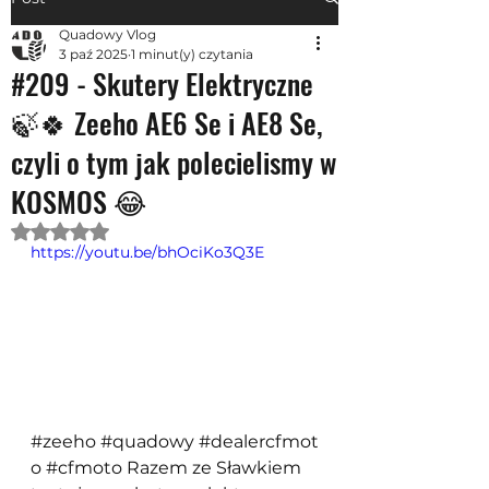
Quadowy Vlog
3 paź 2025
1 minut(y) czytania
#209 - Skutery Elektryczne
🍃🍀 Zeeho AE6 Se i AE8 Se,
czyli o tym jak polecielismy w
KOSMOS 😂
Oceniono na NaN z 5 gwiazdek.
https://youtu.be/bhOciKo3Q3E
#zeeho
#quadowy
#dealercfmot
o
#cfmoto
 Razem ze Sławkiem 