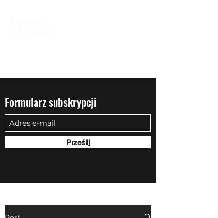
biuro@quadowysalon.pl
795 830 500
Formularz subskrypcji
Prześlij
Post