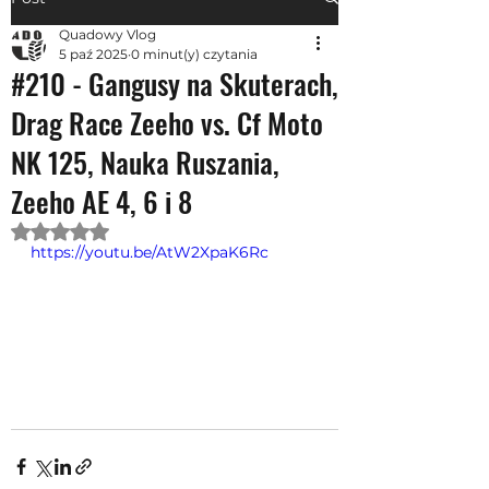
Quadowy Vlog
5 paź 2025
0 minut(y) czytania
#210 - Gangusy na Skuterach,
Drag Race Zeeho vs. Cf Moto
NK 125, Nauka Ruszania,
Zeeho AE 4, 6 i 8
Oceniono na NaN z 5 gwiazdek.
https://youtu.be/AtW2XpaK6Rc