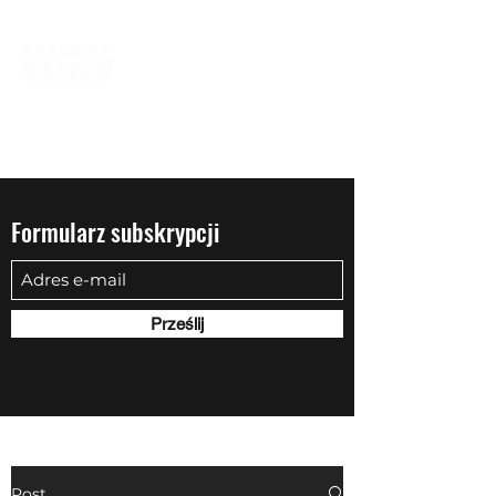
biuro@quadowysalon.pl
795 830 500
Formularz subskrypcji
Prześlij
Post