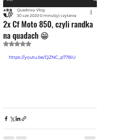
Quadowy Vlog
30 cze 2020
0 minut(y) czytania
2x Cf Moto 850, czyli randka
na quadach 😁
Oceniono na NaN z 5 gwiazdek.
https://youtu.be/QZNC_p778iU