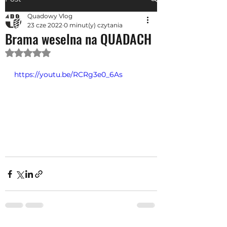
Quadowy Vlog
23 cze 2022
0 minut(y) czytania
Brama weselna na QUADACH
Oceniono na NaN z 5 gwiazdek.
https://youtu.be/RCRg3e0_6As