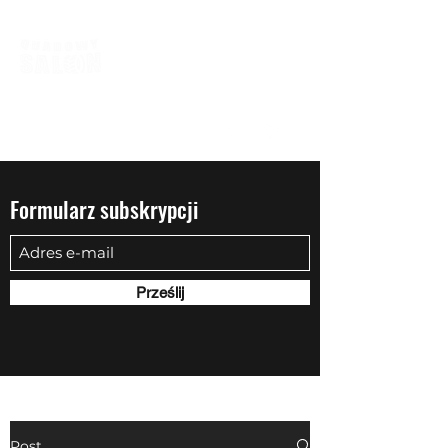
biuro@quadowysalon.pl
795 830 500
Formularz subskrypcji
Prześlij
Post