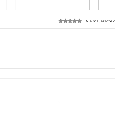
Oceniono na 0 z 5 gwiaz
Nie ma jeszcze 
Jednocylindrowe quady GOES po
🔥 No
rebrandingu – czy warto na nie
CFMOT
czekać?