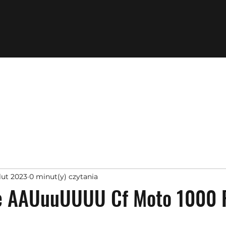
lut 2023
0 minut(y) czytania
je AAUuuUUUU Cf Moto 1000 R
z 5 gwiazdek.