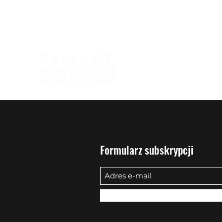
biuro@quadowysalon.pl
795 830 500
Formularz subskrypcji