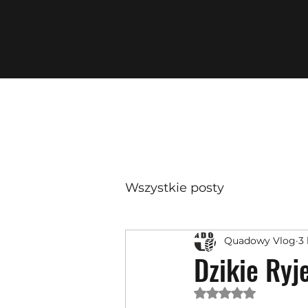
Wszystkie posty
Quadowy Vlog
3 
Dzikie Ry
Oceniono na NaN 