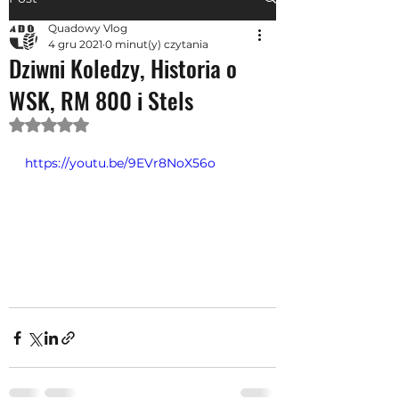
Quadowy Vlog
4 gru 2021
0 minut(y) czytania
Dziwni Koledzy, Historia o
WSK, RM 800 i Stels
Oceniono na NaN z 5 gwiazdek.
https://youtu.be/9EVr8NoX56o