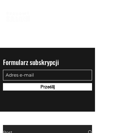
biuro@quadowysalon.pl
795 830 500
Formularz subskrypcji
Prześlij
Post