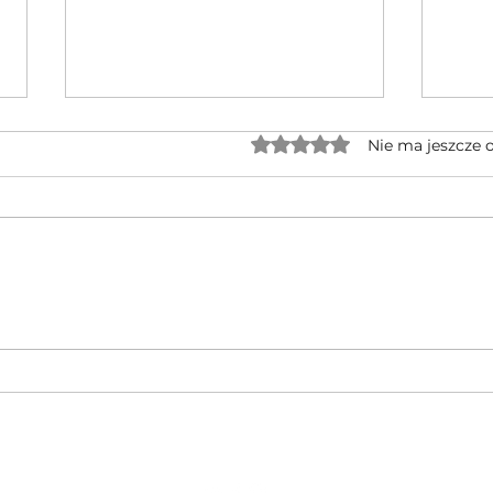
Oceniono na 0 z 5 gwiaz
Nie ma jeszcze 
Jednocylindrowe quady GOES po
🔥 No
rebrandingu – czy warto na nie
CFMOT
czekać?