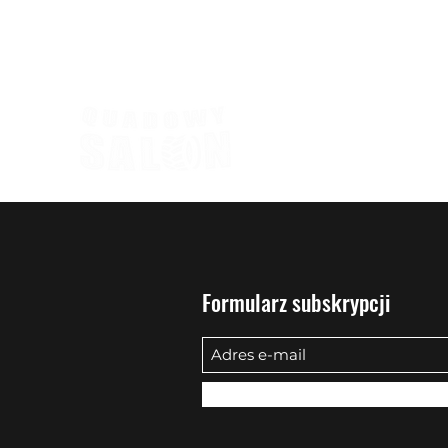
biuro@quadowysalon.pl
795 830 500
Formularz subskrypcji