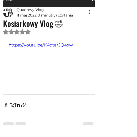
Quadowy Vlog
11 maj 2022
0 minut(y) czytania
Kosiarkowy Vlog 🤣
Oceniono na NaN z 5 gwiazdek.
https://youtu.be/K4dtarJQ4xw