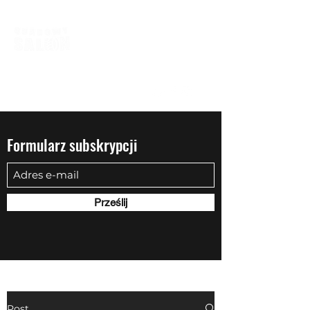
biuro@quadowysalon.pl
795 830 500
Formularz subskrypcji
Prześlij
Post