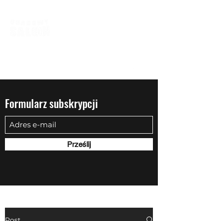
biuro@quadowysalon.pl
795 830 500
Formularz subskrypcji
Prześlij
Post