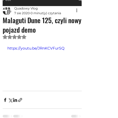
Quadowy Vlog
7 sie 2020
0 minut(y) czytania
Malaguti Dune 125, czyli nowy
pojazd demo
Oceniono na NaN z 5 gwiazdek.
https://youtu.be/JRnKCVFurSQ