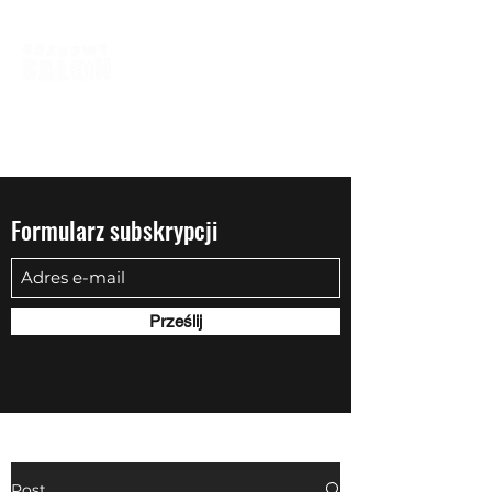
biuro@quadowysalon.pl
795 830 500
Formularz subskrypcji
Prześlij
Post