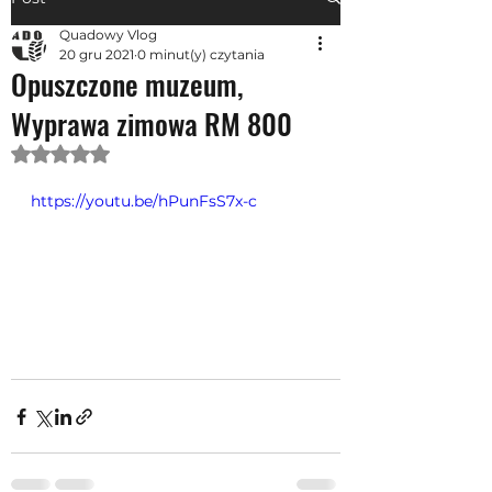
Quadowy Vlog
20 gru 2021
0 minut(y) czytania
Opuszczone muzeum,
Wyprawa zimowa RM 800
Oceniono na NaN z 5 gwiazdek.
https://youtu.be/hPunFsS7x-c